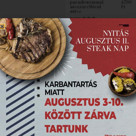
paradicsommal,
4790
mozzarellával
Ft
sütve
pesto ③ ⑦ ⑧
Csirkemell
4690
csíkok
Ft
Fűszeres ropogós bundában
sütve, BBQ mártással ① ③ ⑥
Csirkemell
4990
Saltinbocca
Ft
pármai sonka, zsálya,
parmezánszósz ① ⑦
BBQ kacsacomb
6490 Ft
juharszirup, mangós coleslow
⑥
Sertésborda
4990
quatro formaggi
Ft
4 sajt krém, sonka, parmezános
bunda ① ③ ⑦