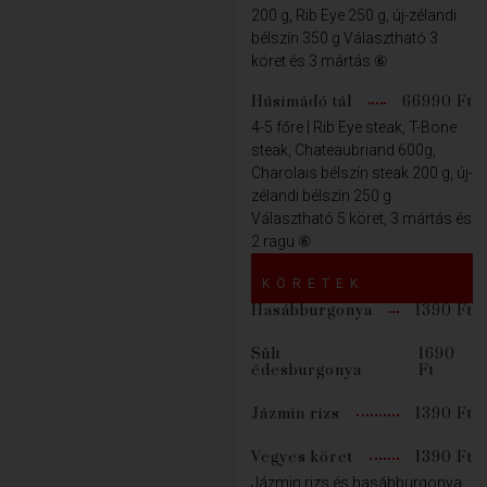
200 g, Rib Eye 250 g, új-zélandi
bélszín 350 g Választható 3
köret és 3 mártás ⑥
Húsimádó tál
66990 Ft
4-5 főre | Rib Eye steak, T-Bone
steak, Chateaubriand 600g,
Charolais bélszín steak 200 g, új-
zélandi bélszín 250 g
Választható 5 köret, 3 mártás és
2 ragu ⑥
KÖRETEK
Hasábburgonya
1390 Ft
Sült
1690
édesburgonya
Ft
Jázmin rizs
1390 Ft
Vegyes köret
1390 Ft
Jázmin rizs és hasábburgonya