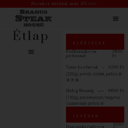
Steaket sütünk már 30 éve
Étlap
ELŐÉTELEK
Padlizsánkrém
3890
pirítóssal
Ft
Bélszín specialitások
Tatár beefsteak
6590 Ft
(200g), primőr zöldek, pirítós ①
③ ⑦ ⑩
Hideg libamáj
9890 Ft
(140g), pecsenyezsír, hagyma
csalamádé, pirítós ①
LEVESEK
2090
Hagymakrémleves