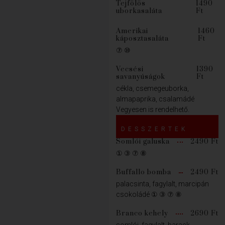
Tejfölös
1490
uborkasaláta
Ft
Amerikai
1460
káposztasaláta
Ft
⑦ ⑩
Vecsési
1390
savanyúságok
Ft
cékla, csemegeuborka,
almapaprika, csalamádé
Vegyesen is rendelhető.
DESSZERTEK
Somlói galuska
2490 Ft
① ③ ⑦ ⑧
Buffallo bomba
2490 Ft
palacsinta, fagylalt, marcipán
csokoládé ① ③ ⑦ ⑧
Branco kehely
2690 Ft