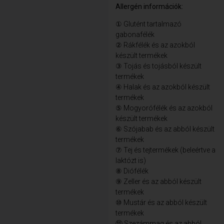
Allergén információk:
① Glutént tartalmazó
gabonafélék
② Rákfélék és az azokból
készült termékek
③ Tojás és tojásból készült
termékek
④ Halak és az azokból készült
termékek
⑤ Mogyorófélék és az azokból
készült termékek
⑥ Szójabab és az abból készült
termékek
⑦ Tej és tejtermékek (beleértve a
laktózt is)
⑧ Diófélék
⑨ Zeller és az abból készült
termékek
⑩ Mustár és az abból készült
termékek
⑪ Szezámmag és az abból