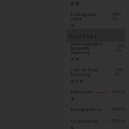
⑥ ⑪
Fokhagymás
990
tejföl
Ft
⑦
FELTÉTEK
Szarvasgombás
990
burgundi
Ft
fűszervaj
⑦ ⑩
Café de Paris
790
fűszervaj
Ft
⑥ ⑦ ⑩
Tükörtojás
590 Ft
③
Ropogós bacon
990 Ft
Lyoni hagyma
790 Ft
①