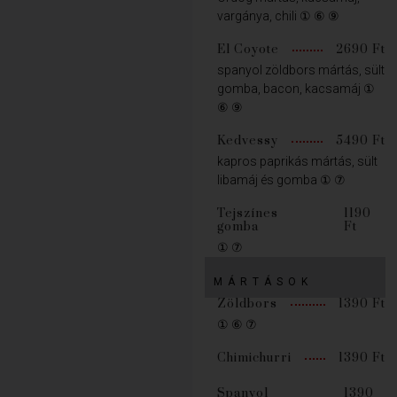
vargánya, chili ① ⑥ ⑨
El Coyote
2690 Ft
spanyol zöldbors mártás, sült
gomba, bacon, kacsamáj ①
⑥ ⑨
Kedvessy
5490 Ft
kapros paprikás mártás, sült
libamáj és gomba ① ⑦
Tejszínes
1190
gomba
Ft
① ⑦
MÁRTÁSOK
Zöldbors
1390 Ft
① ⑥ ⑦
Chimichurri
1390 Ft
Spanyol
1390