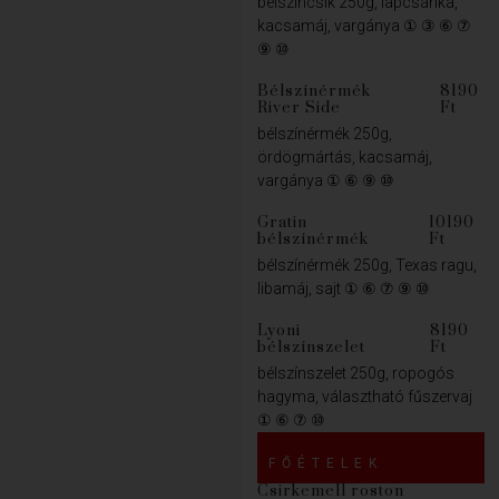
bélszíncsík 250g, lapcsánka,
kacsamáj, vargánya ① ③ ⑥ ⑦
⑨ ⑩
Bélszínérmék
8190
River Side
Ft
bélszínérmék 250g,
ördögmártás, kacsamáj,
vargánya ① ⑥ ⑨ ⑩
Gratin
10190
bélszínérmék
Ft
bélszínérmék 250g, Texas ragu,
libamáj, sajt ① ⑥ ⑦ ⑨ ⑩
Lyoni
8190
bélszínszelet
Ft
bélszínszelet 250g, ropogós
hagyma, választható fűszervaj
① ⑥ ⑦ ⑩
FŐÉTELEK
Csirkemell roston