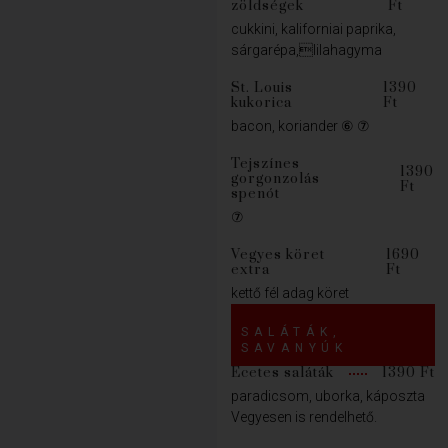
zöldségek
Ft
cukkini, kaliforniai paprika,
sárgarépa,lilahagyma
St. Louis
1390
kukorica
Ft
bacon, koriander ⑥ ⑦
Tejszínes
1390
gorgonzolás
Ft
spenót
⑦
Vegyes köret
1690
extra
Ft
kettő fél adag köret
SALÁTÁK,
SAVANYÚK
Ecetes saláták
1390 Ft
paradicsom, uborka, káposzta
Vegyesen is rendelhető.