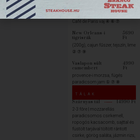
Lazac steak
7090 Ft
(200g), választható mártás vagy
Café de Paris vaj ④ ⑥ ⑦
New Orleans-i
5690
tigrisrák
Ft
(200g), cajun fűszer, tejszín, lime
② ⑦ ⑨
Vaslapon sült
4990
camembert
Ft
provence-i morzsa, fügés
paradicsom jam ① ⑦ ⑧
TÁLAK
Szárnyas tál
14990 Ft
2-3 főre | mozzarellás
paradicsomos csirkemell,
ropogós kacsacomb, sajttal és
füstölt tarjával töltött rántott
csirke, görög saláta, jázmin rizs,