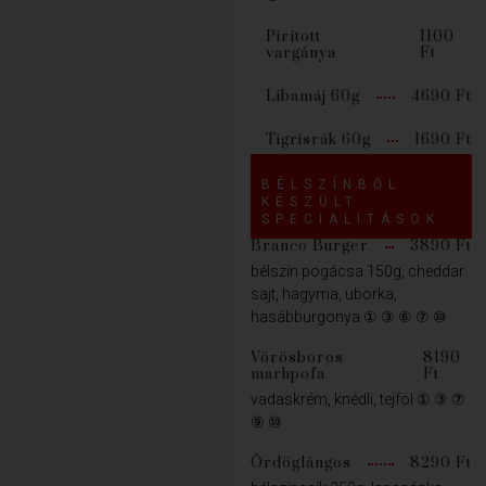
Pirított
1100
vargánya
Ft
Libamáj 60g
4690 Ft
Tigrisrák 60g
1690 Ft
BÉLSZÍNBŐL
KÉSZÜLT
SPECIALITÁSOK
Branco Burger
3890 Ft
bélszín pogácsa 150g, cheddar
sajt, hagyma, uborka,
hasábburgonya ① ③ ⑥ ⑦ ⑩
Vörösboros
8190
marhpofa
Ft
vadaskrém, knédli, tejföl ① ③ ⑦
⑨ ⑩
Ördöglángos
8290 Ft