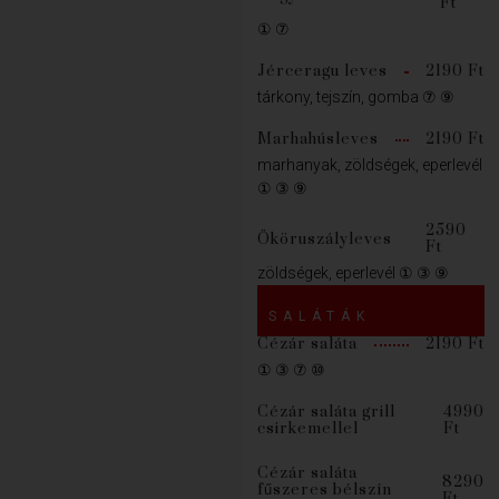
Ft
① ⑦
Jérceragu leves
2190 Ft
tárkony, tejszín, gomba ⑦ ⑨
Marhahúsleves
2190 Ft
marhanyak, zöldségek, eperlevél
① ③ ⑨
2590
Ököruszályleves
Ft
zöldségek, eperlevél ① ③ ⑨
SALÁTÁK
Cézár saláta
2190 Ft
① ③ ⑦ ⑩
Cézár saláta grill
4990
csirkemellel
Ft
Cézár saláta
8290
fűszeres bélszín
Ft