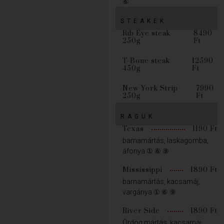
⑥
STEAKEK
Rib Eye steak
8490
250g
Ft
T-Bone steak
12590
450g
Ft
New York Strip
7990
250g
Ft
RAGUK
Texas
1190 Ft
barnamártás, laskagomba,
áfonya ① ⑥ ⑨
Mississippi
1890 Ft
barnamártás, kacsamáj,
vargánya ① ⑥ ⑨
River Side
1890 Ft
Ördög mártás, kacsamáj,