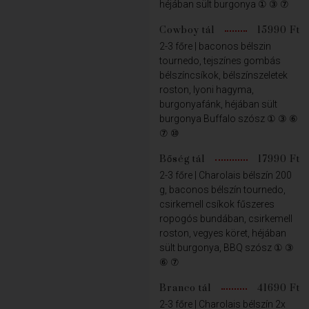
héjában sült burgonya ① ③ ⑦
Cowboy tál
15990 Ft
2-3 főre | baconos bélszin
tournedo, tejszínes gombás
bélszíncsíkok, bélszínszeletek
roston, lyoni hagyma,
burgonyafánk, héjában sült
burgonya Buffalo szósz ① ③ ⑥
⑦ ⑩
Bőség tál
17990 Ft
2-3 főre | Charolais bélszín 200
g, baconos bélszín tournedo,
csirkemell csíkok fűszeres
ropogós bundában, csirkemell
roston, vegyes köret, héjában
sült burgonya, BBQ szósz ① ③
⑥ ⑦
Branco tál
41690 Ft
2-3 főre | Charolais bélszín 2x