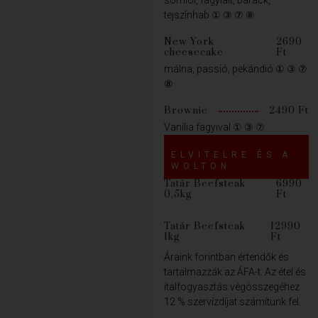
somlói, fagylalt, barack,
tejszínhab ① ③ ⑦ ⑧
New York
2690
cheesecake
Ft
málna, passió, pekándió ① ③ ⑦
⑧
Brownie
2490 Ft
Vanília fagyival ① ③ ⑦
ELVITELRE ÉS A
WOLTON
Tatár Beefsteak
6990
0,5kg
Ft
Tatár Beefsteak
12990
1kg
Ft
Áraink forintban értendők és
tartalmazzák az ÁFA-t. Az étel és
italfogyasztás végösszegéhez
12 % szervízdíjat számítunk fel.