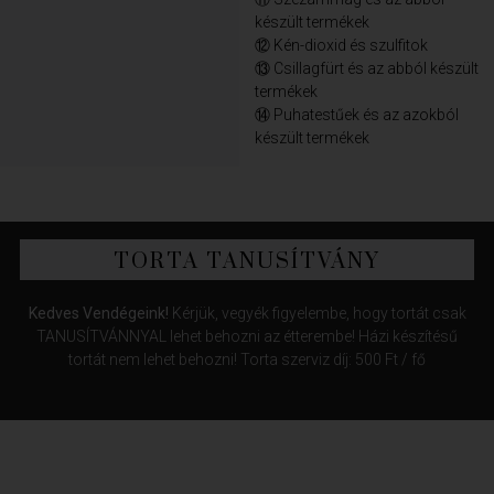
készült termékek
⑫ Kén-dioxid és szulfitok
⑬ Csillagfürt és az abból készült
termékek
⑭ Puhatestűek és az azokból
készült termékek
TORTA TANUSÍTVÁNY
Kedves Vendégeink!
Kérjük, vegyék figyelembe, hogy tortát csak
TANUSÍTVÁNNYAL lehet behozni az étterembe! Házi készítésű
tortát nem lehet behozni! Torta szerviz díj: 500 Ft / fő