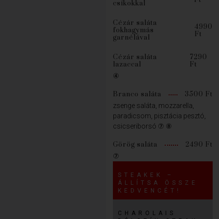
csíkokkal
Cézár saláta
4990
fokhagymás
Ft
garnélával
Cézár saláta
7290
lazaccal
Ft
④
Branco saláta
3500 Ft
zsenge saláta, mozzarella,
paradicsom, pisztácia pesztó,
csicseriborsó ⑦ ⑧
Görög saláta
2490 Ft
⑦
STEAKEK –
ÁLLÍTSA ÖSSZE
KEDVENCÉT!
CHAROLAIS