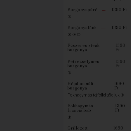
Burgonyapüré
1390 Ft
⑦
Burgonyafánk
1390 Ft
① ③ ⑦
Fűszeres steak
1390
burgonya
Ft
Petrezselymes
1390
burgonya
Ft
⑦
Héjában sült
1690
burgonya
Ft
Fokhagymás tejföllel tálaljuk ⑦
Fokhagymás
1390
francia bab
Ft
⑦
Grillezett
1690