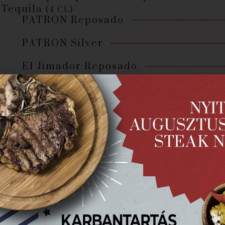
Tequila
(4 CL)
PATRON Reposado
PATRON Silver
El Jimador Reposado
El Jimador Blanco
Vodka
(4 CL)
Finlandia
Grey Groose Original
Rum
(4 CL)
Ron Zacapa 23 years
Guatemala
Don Papa Masskara
Fülöp-szigetek