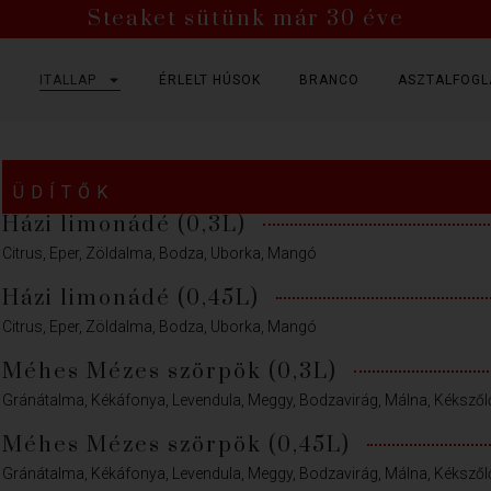
Steaket sütünk már 30 éve
P
ITALLAP
ÉRLELT HÚSOK
BRANCO
ASZTALFOGL
ÜDÍTŐK
Házi limonádé (0,3L)
Citrus, Eper, Zöldalma, Bodza, Uborka, Mangó
Házi limonádé (0,45L)
Citrus, Eper, Zöldalma, Bodza, Uborka, Mangó
Méhes Mézes szörpök (0,3L)
Gránátalma, Kékáfonya, Levendula, Meggy, Bodzavirág, Málna, Kékszől
Méhes Mézes szörpök (0,45L)
Gránátalma, Kékáfonya, Levendula, Meggy, Bodzavirág, Málna, Kékszől