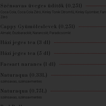
Szénsavas üveges üdítők (0,25l)
Coca Cola, Coca Cola Zéró, Kinley Tonik Citromfű, Kinley Gyömber, Fan
Zéró
Cappy Gyümölcslevek (0,25l)
Almalé, Őszibaracklé, Narancslé, Paradicsomlé
Házi jeges tea (3 dl)
Házi jeges tea (5 dl)
Facsart narancs (1 dl)
Naturaqua (0,33L)
szénsavas, szénsavmentes
Naturaqua (0,75L)
szénsavas, szénsavmentes