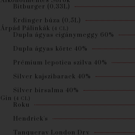
Alkoholmentes Sörök
Bitburger (0,33L)
Erdinger búza (0,5L)
Árpád Pálinkák
(4 CL)
Dupla ágyas cigánymeggy 60%
Dupla ágyas körte 40%
Prémium lepotica szilva 40%
Silver kajszibarack 40%
Silver birsalma 40%
Gin
(4 CL)
Roku
Hendrick's
Tanqueray London Dry