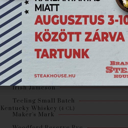
Dictador 12 years
Kolumbia
Bacardi Carta Blanca
Bacardi Carta Negra
Skót Whisky
(4 CL)
The Macallan 12 years
Johnnie Walker 12 Black Label
Chivas Regal 18 years
Ír Whiskey
(4 CL)
Irish Jameson
Teeling Small Batch
Kentucky Whiskey
(4 CL)
Maker's Mark
Woodford Reserve Rye